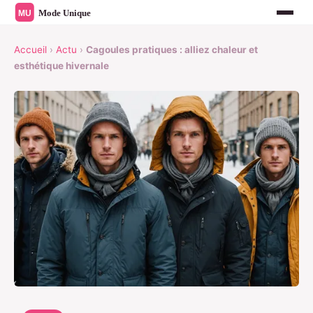
Accueil
›
Actu
›
Cagoules pratiques : alliez chaleur et
esthétique hivernale